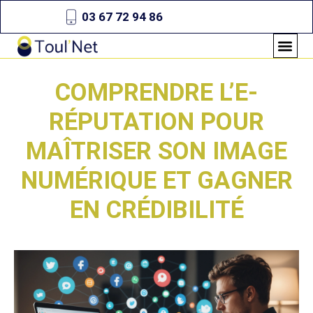
03 67 72 94 86
COMPRENDRE L’E-
RÉPUTATION POUR
MAÎTRISER SON IMAGE
NUMÉRIQUE ET GAGNER
EN CRÉDIBILITÉ