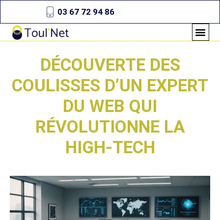
03 67 72 94 86
DÉCOUVERTE DES
COULISSES D’UN EXPERT
DU WEB QUI
RÉVOLUTIONNE LA
HIGH-TECH