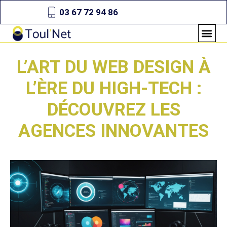
03 67 72 94 86
L’ART DU WEB DESIGN À
L’ÈRE DU HIGH-TECH :
DÉCOUVREZ LES
AGENCES INNOVANTES